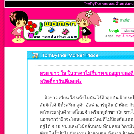
สวย ขาว ใส ในราคาไม่กี่บาท ของถูก ของดี แล
พริตตี้การันตีเลยค่ะ
ผิวขาว เนียน ใส หน้าไม่มัน ไร้สิวอุดตัน ฝ้ากระไม่
สัมผัสได้ มีทั้งครีมกลูต้า อัลฟ่าอาร์บูติน บัวหิม
หน้าสวย หุ่นดี ทางนี้เลยจ้า ครีมกลูต้าขาวใส ขาว
นอกจากว่าผิวจะโดนแดดเองโดยที่ไม่ป้องกันแดด แ
อยู่ได้ 8-10 ชม.และยังมีกลิ่นหอม ห้อมหอม วิตามิ
ที่สุด ไร้ริ้วสิวไม่มีรบกวน สิวอักเสบแห้งหาย สิ