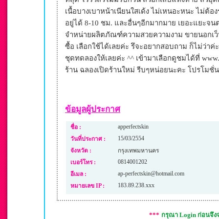
เนื้อบางเบาหน้าเนียนใสเด้ง ไม่เหนอะหนะ ไม่ต้องรอ
อยู่ได้ 8-10 ชม. และอื่นๆอีกมากมาย เยอะแยะจนต
จำหน่ายผลิตภัณฑ์ความสวยความงาม ขายนอกเว็ป
ซื้อ เลือกใช้ได้เลยค่ะ รึจะอยากสอบถาม ก็ไม่ว่า
ชุดทดลองให้เลยค่ะ ^^ เข้ามาเลือกดูชมได้ที่ www.
ร้าน ฉลองเปิดร้านใหม่ รีบๆหน่อยนะคะ โปรโมชั
ข้อมูลผู้ประกาศ
apperfectskin
ชื่อ :
15/03/2554
วันที่ประกาศ :
จังหวัด :
กรุงเทพมหานคร
0814001202
เบอร์โทร :
ap-perfectskin@hotmail.com
อีเมล :
183.89.238.xxx
หมายเลข IP :
***
กรุณา Login ก่อนจึ