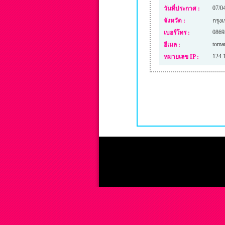
07/0
วันที่ประกาศ :
จังหวัด :
กรุ
0869
เบอร์โทร :
toma
อีเมล :
124.
หมายเลข IP :