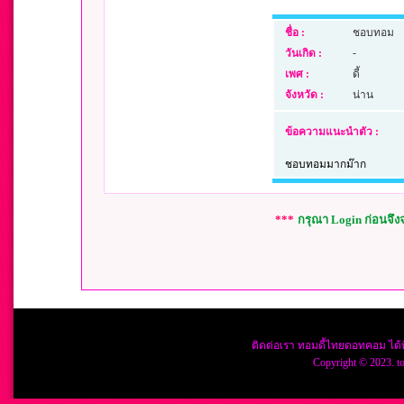
ชื่อ :
ชอบทอม
-
วันเกิด :
เพศ :
ดี้
จังหวัด :
น่าน
ข้อความแนะนำตัว :
ชอบทอมมากม๊าก
***
กรุณา Login ก่อนจึ