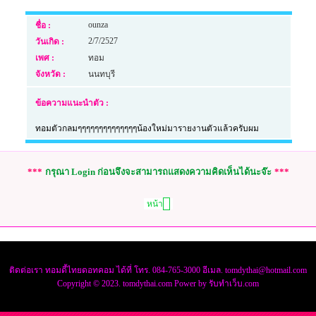
ounza
ชื่อ :
2/7/2527
วันเกิด :
เพศ :
ทอม
จังหวัด :
นนทบุรี
ข้อความแนะนำตัว :
ทอมตัวกลมๆๆๆๆๆๆๆๆๆๆๆๆๆๆน้องใหม่มารายงานตัวแล้วครับผม
***
กรุณา Login ก่อนจึงจะสามารถแสดงความคิดเห็นได้นะจ๊ะ
***
หน้า