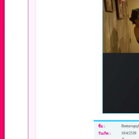
Butturcupq
ชื่อ :
10/4/2539
วันเกิด :