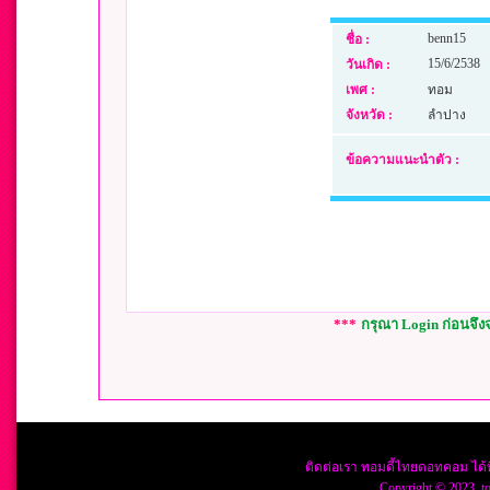
benn15
ชื่อ :
15/6/2538
วันเกิด :
เพศ :
ทอม
จังหวัด :
ลำปาง
ข้อความแนะนำตัว :
***
กรุณา Login ก่อนจึ