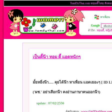
เป็นดี้น๊า ทอม ดี้ แอดหนักๆ
มั้ยหยิ่งน๊า..... คุยได้น๊า หาเพื่อน แอดเยอะๆ [ ID 
('ผช.' อย่าเสือกน๊า คงอ่านภาษาคนออกน๊า)
update : 07/02/2556
ผู้สนับสนุน :
www.GirlThaiShop.com 