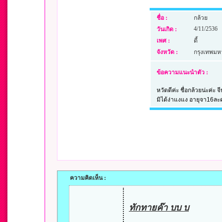
ชื่อ :
กล้วย
4/11/2536
วันเกิด :
เพศ :
ดี้
จังหวัด :
กรุงเทพม
ข้อความแนะนำตัว :
หวัดดีค่ะ ชื่อกล้วยน่ะค่ะ
มิได้ง่าแงแง อายุจา16ละค
ความคิดเห็น :
ทักทายค๊า บบ บ